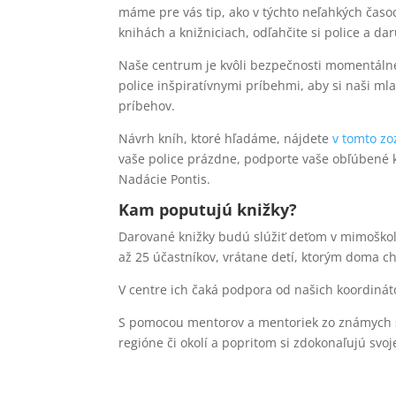
máme pre vás tip, ako v týchto neľahkých časoch
knihách a knižniciach, odľahčite si police a da
Naše centrum je kvôli bezpečnosti momentálne 
police inšpiratívnymi príbehmi, aby si naši mla
príbehov.
Návrh kníh, ktoré hľadáme, nájdete
v tomto z
vaše police prázdne, podporte vaše obľúbené k
Nadácie Pontis.
Kam poputujú knižky?
Darované knižky budú slúžiť deťom v mimoškol
až 25 účastníkov, vrátane detí, ktorým doma chý
V centre ich čaká podpora od našich koordinát
S pomocou mentorov a mentoriek zo známych slo
regióne či okolí a popritom si zdokonaľujú svo