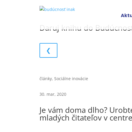
Aktu
Daruj knihu do Budúcnost
❮
články
,
Sociálne inovácie
30. mar, 2020
Je vám doma dlho? Urobte s
mladých čitateľov v centr