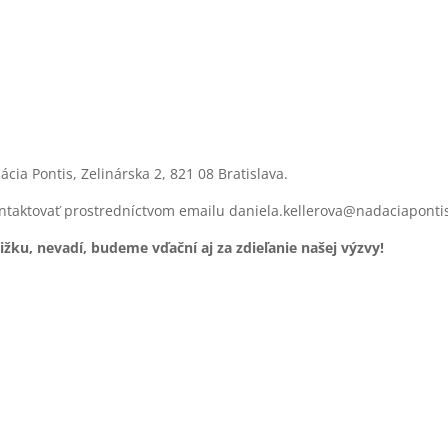
cia Pontis, Zelinárska 2, 821 08 Bratislava.
ntaktovať prostredníctvom emailu daniela.kellerova@nadaciapontis.s
u, nevadí, budeme vďační aj za zdieľanie našej výzvy!