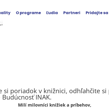
ality
O programe
Ľudia
Partneri
Pridajte sa
i
i poriadok v knižnici, odhľahčite si 
e Budúcnosť INAK.
Milí milovníci knižiek a príbehov,