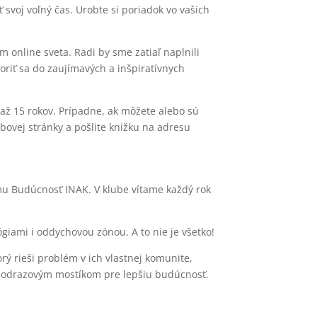
 svoj voľný čas. Urobte si poriadok vo vašich
 online sveta. Radi by sme zatiaľ naplnili
noriť sa do zaujímavých a inšpiratívnych
 až 15 rokov. Prípadne, ak môžete alebo sú
ovej stránky a pošlite knižku na adresu
u Budúcnosť INAK. V klube vítame každý rok
giami i oddychovou zónou. A to nie je všetko!
ý rieši problém v ich vlastnej komunite,
 sú odrazovým mostíkom pre lepšiu budúcnosť.