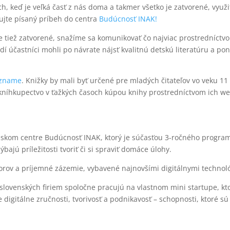
, keď je veľká časť z nás doma a takmer všetko je zatvorené, využiť
rujte písaný príbeh do centra
Budúcnosť INAK!
tiež zatvorené, snažíme sa komunikovať čo najviac prostredníctvom
dí účastníci mohli po návrate nájsť kvalitnú detskú literatúru a po
ozname
. Knižky by mali byť určené pre mladých čitateľov vo veku 11
níhkupectvo v ťažkých časoch kúpou knihy prostredníctvom ich web
skom centre Budúcnosť INAK, ktorý je súčasťou 3-ročného program
bajú príležitosti tvoriť či si spraviť domáce úlohy.
orov a príjemné zázemie, vybavené najnovšími digitálnymi technoló
venských firiem spoločne pracujú na vlastnom mini startupe, ktor
je digitálne zručnosti, tvorivosť a podnikavosť – schopnosti, ktoré