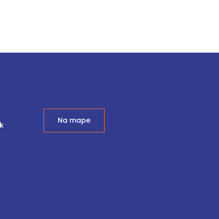
Na mape
k