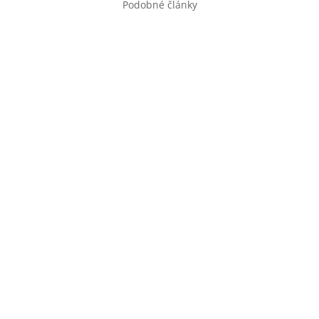
Podobné články
ováčovej. Reťaz je len taká silná, ako je jej najslabší článok....
e spečatili podpisom memoranda. Sociálne inovácie musia fungova