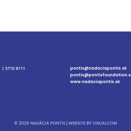
pontis@nadaciapontis.sk
1 2
5710 8111
pontis@pontisfoundation.s
www.nadaciapontis.sk
© 2026 NADÁCIA PONTIS
|
WEBSITE BY
VISUALCOM